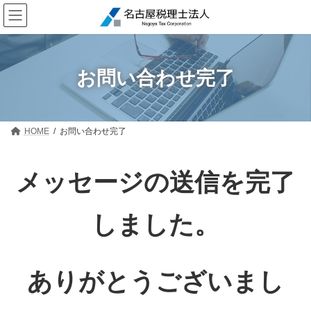
コ
ナ
ン
ビ
テ
ゲ
ン
ー
ツ
シ
へ
ョ
お問い合わせ完了
ス
ン
キ
に
ッ
移
プ
動
HOME
お問い合わせ完了
メッセージの送信を完了
しました。
ありがとうございまし